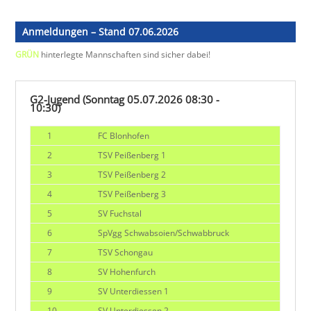
Anmeldungen – Stand 07.06.2026
GRÜN
hinterlegte Mannschaften sind sicher dabei!
G2-Jugend (Sonntag 05.07.2026 08:30 -
10:30)
1
FC Blonhofen
2
TSV Peißenberg 1
3
TSV Peißenberg 2
4
TSV Peißenberg 3
5
SV Fuchstal
6
SpVgg Schwabsoien/Schwabbruck
7
TSV Schongau
8
SV Hohenfurch
9
SV Unterdiessen 1
10
SV Unterdiessen 2