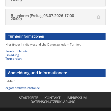
B-Junioren (Freitag 03.07.2026 17:00 -
20:00)
Turnierinformationen
Hier findet Ihr die wesentliche Daten zu jedem Turnier.
Turnierrichtlinien
Einladung
Turnierplan
Anmeldung und Informationen:
E-Mail:
orgateam@svfuchstal.de
STARTSEITE
KONTAKT
IMPRESSUM
DATENSCHUTZERKLÄRUNG